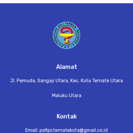
e
t
a
il
Alamat
Jl. Pemuda, Sangaji Utara, Kec. Kota Ternate Utara
Maluku Utara
Kontak
Email:
pafipcternatekota@gmail.co.id