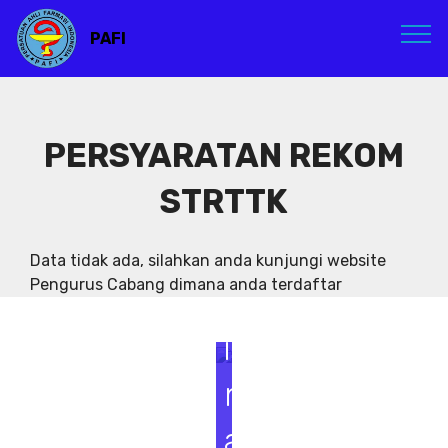
PAFI
PERSYARATAN REKOM
STRTTK
S
e
Data tidak ada, silahkan anda kunjungi website
Pengurus Cabang dimana anda terdaftar
m
i
n
a